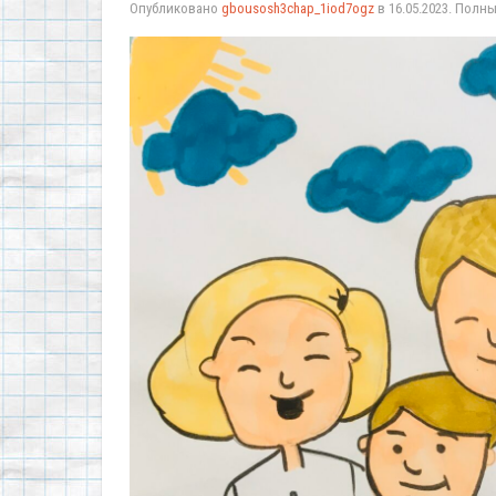
Опубликовано
gbousosh3chap_1iod7ogz
в
16.05.2023
. Полн