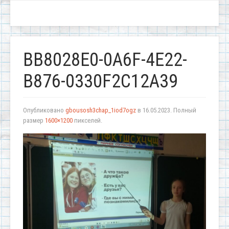
BB8028E0-0A6F-4E22-
B876-0330F2C12A39
Опубликовано
gbousosh3chap_1iod7ogz
в
16.05.2023
. Полный
размер
1600×1200
пикселей.