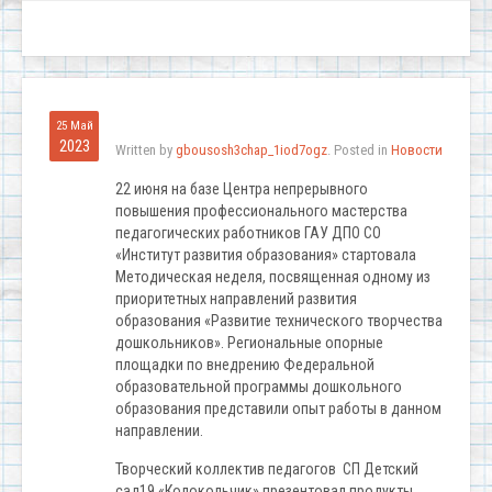
25 Май
2023
Written by
gbousosh3chap_1iod7ogz
. Posted in
Новости
22 июня на базе Центра непрерывного
повышения профессионального мастерства
педагогических работников ГАУ ДПО СО
«Институт развития образования» стартовала
Методическая неделя, посвященная одному из
приоритетных направлений развития
образования «Развитие технического творчества
дошкольников». Региональные опорные
площадки по внедрению Федеральной
образовательной программы дошкольного
образования представили опыт работы в данном
направлении.
Творческий коллектив педагогов СП Детский
сад19 «Колокольчик» презентовал продукты