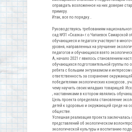
оправдать возложенное на них доверие ста
примеру.
Итак, все по порядку…
Руководствуясь требованиям национального
сад №31 «Сказка» г.о.Чапаевск Самарской об
обучающиеся и педагоги участвуют в многоч
уровня, направленных на улучшение экологи
педагогов и обучающихся взято экологичес
А, начало 2021 г явилось становлением нас
обучающихся подготовительной группы по 
ребята с большим энтузиазмом и интересом 
ответственность за сохранение окружающей
победителями экологических конкурсов , уч
чему научить своих младших товарищей. Исх
, наставниками в котором являлись обучаю
Цель проекта определяла становление экол
детей к здоровью и окружающей среде на о
обществе.
Успешная реализация проекта заключалась в
представлений об экологическом волонтер
экологической культуры и воспитанию под