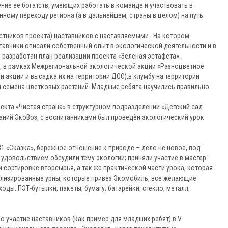
ие ее богатств, умеющих работать в команде и участвовать в
ному переходу региона (а в дальнейшем, страны в целом) на путь
астников проекта) наставников с наставляемыми . На котором
тавники описали собственный опыт в экологической деятельности и в
л разработан план реализации проекта «Зеленая эстафета».
 , в рамках Межрегиональной экологической акции «Разноцветное
 акции и высадка их на территории ДОО),в клумбу на территории
 семена цветковых растений. Младшие ребята научились правильно
оекта «Чистая страна» в структурном подразделении «Детский сад
аний ЭкоВоз, с воспитанниками был проведён экологический урок
31 «Сказка», бережное отношение к природе – дело не новое, под
удовольствием обсудили тему экологии; приняли участие в мастер-
и сортировке вторсырья, а так же практической части урока, которая
иализированные урны, которые привез Экомобиль, все желающие
оды: ПЭТ-бутылки, пакеты, бумагу, батарейки, стекло, металл,
о участие наставников (как пример для младших ребят) в V