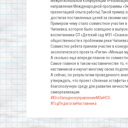
Межрегиональной конференции «Реализация
направления Международной программы «Эко
презентацией опыта работы).Такой пример за
достигая поставленных целей за своими нас
Примером чему стало совместное участие в
Чапаевка, которое было освещено в выпуск
воспитанники СП «Детский сад №31 «Сказка
общественности к проблемам реки Чапаевка
Совместно ребята приняли участие в конкур
экологического проекта «Ригли» «Меньше му
А сколько еще впереди планов по совместн
Самое главное в таком наставничестве то, 
наставников и научат многому своих подопеч
А сейчас, по результатам проведенного ана
утверждать, что проект «Зеленая эстафета
благополучную среду для развития личност
самореализации.
#ЮгоЗападноеуправлениеМОиНСО
#ГодПедагогаиНаставника