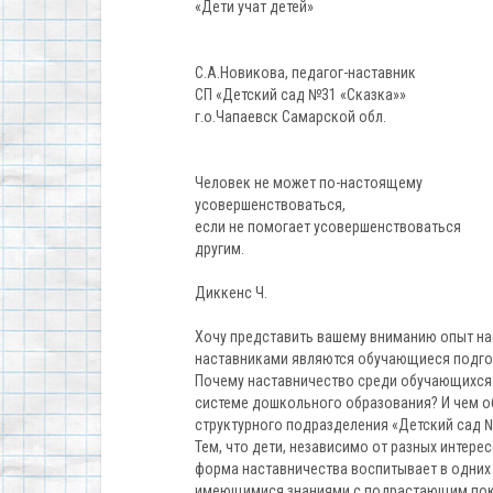
«Дети учат детей»
С.А.Новикова, педагог-наставник
СП «Детский сад №31 «Сказка»»
г.о.Чапаевск Самарской обл.
Человек не может по-настоящему
усовершенствоваться,
если не помогает усовершенствоваться
другим.
Диккенс Ч.
Хочу представить вашему вниманию опыт нас
наставниками являются обучающиеся подгот
Почему наставничество среди обучающихся 
системе дошкольного образования? И чем о
структурного подразделения «Детский сад 
Тем, что дети, независимо от разных интере
форма наставничества воспитывает в одних
имеющимися знаниями с подрастающим поко