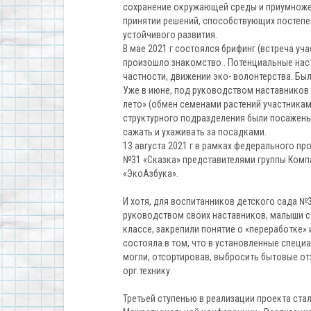
сохранение окружающей среды и приумножен
принятии решений, способствующих постепен
устойчивого развития.
В мае 2021 г состоялся брифинг (встреча уч
произошло знакомство . Потенциальные нас
частности, движении эко- волонтерства. Бы
Уже в июне, под руководством наставников
лето» (обмен семенами растений участниками
структурного подразделения были посажены
сажать и ухаживать за посадками.
13 августа 2021 г в рамках федерального пр
№31 «Сказка» представителями группы Комп
«ЭкоАзбука».
И хотя, для воспитанников детского сада №
руководством своих наставников, малыши с 
классе, закрепили понятие о «переработке» 
состояла в том, что в установленные спец
могли, отсортировав, выбросить бытовые отх
орг.технику.
Третьей ступенью в реализации проекта стал