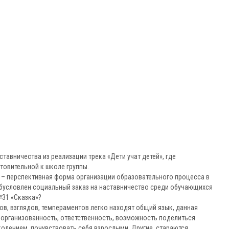
тавничества из реализации трека «Дети учат детей», где
овительной к школе группы.
– перспективная форма организации образовательного процесса в
бусловлен социальный заказ на наставничество среди обучающихся
№31 «Сказка»?
сов, взглядов, темпераментов легко находят общий язык, данная
 организованность, ответственность, возможность поделиться
лением, почувствовать себя взрослыми. Другие, стараются