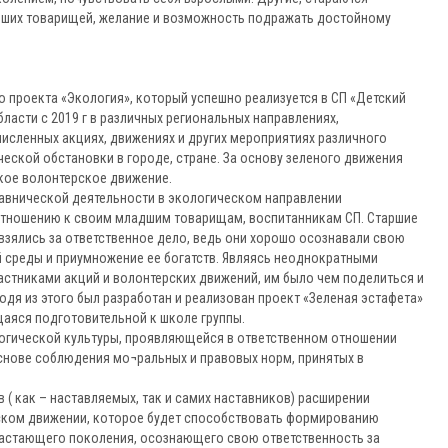
рших товарищей, желание и возможность подражать достойному
 проекта «Экология», который успешно реализуется в СП «Детский
ласти с 2019 г в различных региональных направлениях,
исленных акциях, движениях и других мероприятиях различного
ческой обстановки в городе, стране. За основу зеленого движения
кое волонтерское движение.
тавнической деятельности в экологическом направлении
отношению к своим младшим товарищам, воспитанникам СП. Старшие
взялись за ответственное дело, ведь они хорошо осознавали свою
 среды и приумножение ее богатств. Являясь неоднократными
астниками акций и волонтерских движений, им было чем поделиться и
одя из этого был разработан и реализован проект «Зеленая эстафета»
щаяся подготовительной к школе группы.
огической культуры, проявляющейся в ответственном отношении
снове соблюдения мо¬ральных и правовых норм, принятых в
 ( как – наставляемых, так и самих наставников) расширении
ском движении, которое будет способствовать формированию
растающего поколения, осознающего свою ответственность за