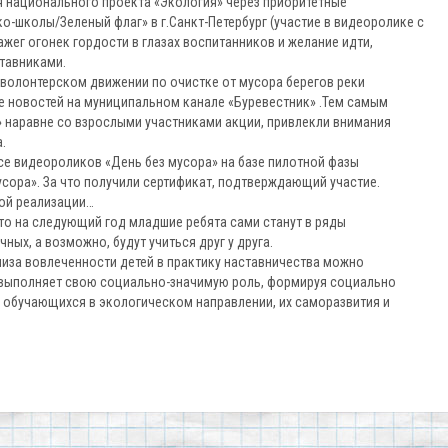
 национального проекта «Экология» через приоритетные
-школы/Зеленый флаг» в г.Санкт-Петербург (участие в видеоролике с
жег огонек гордости в глазах воспитанников и желание идти,
тавниками.
 волонтерском движении по очистке от мусора берегов реки
е новостей на муниципальном канале «Буревестник» .Тем самым
» наравне со взрослыми участниками акции, привлекли внимания
.
се видеороликов «День без мусора» на базе пилотной фазы
сора». За что получили сертификат, подтверждающий участие.
ой реализации…
что на следующий год младшие ребята сами станут в ряды
ных, а возможно, будут учиться друг у друга.
лиза вовлеченности детей в практику наставничества можно
» выполняет свою социально-значимую роль, формируя социально
и обучающихся в экологическом направлении, их саморазвития и