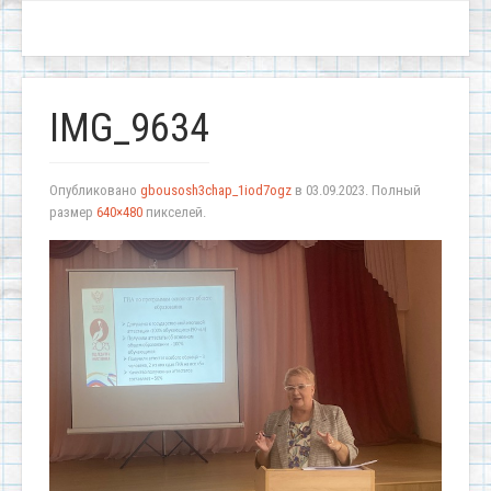
IMG_9634
Опубликовано
gbousosh3chap_1iod7ogz
в
03.09.2023
. Полный
размер
640×480
пикселей.