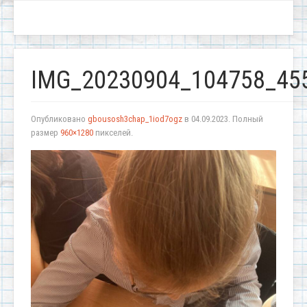
IMG_20230904_104758_45
Опубликовано
gbousosh3chap_1iod7ogz
в
04.09.2023
. Полный
размер
960×1280
пикселей.