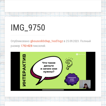
IMG_9750
Опубликовано
gbousosh3chap_1iod7ogz
в
25.09.2023
. Полный
размер
1792×828
пикселей.