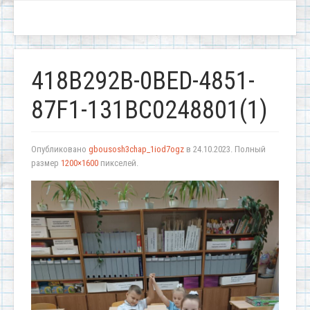
418B292B-0BED-4851-
87F1-131BC0248801(1)
Опубликовано
gbousosh3chap_1iod7ogz
в
24.10.2023
. Полный
размер
1200×1600
пикселей.