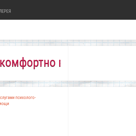
ЛЕРЕЯ
ртно всем!"
слугами психолого-
омощи