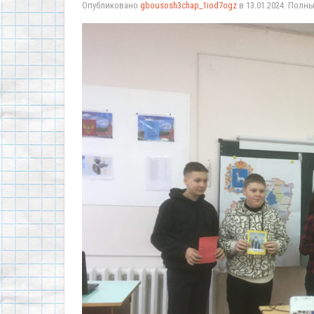
Опубликовано
gbousosh3chap_1iod7ogz
в
13.01.2024
. Полн