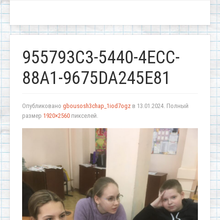
955793C3-5440-4ECC-
88A1-9675DA245E81
Опубликовано
gbousosh3chap_1iod7ogz
в
13.01.2024
. Полный
размер
1920×2560
пикселей.