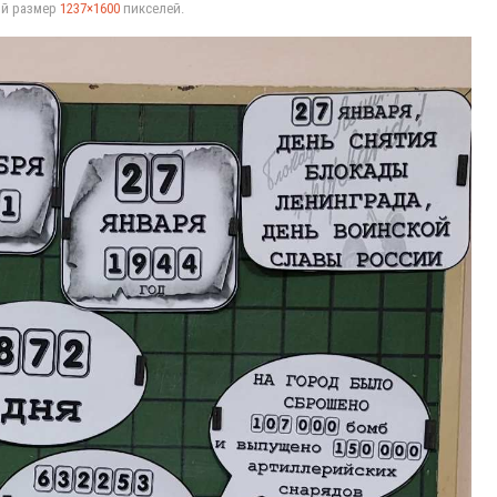
ый размер
1237×1600
пикселей.