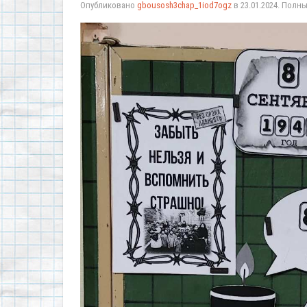
Опубликовано
gbousosh3chap_1iod7ogz
в
23.01.2024
. Полн