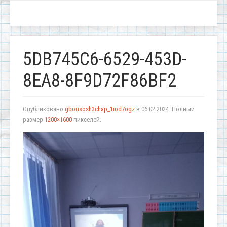
5DB745C6-6529-453D-
8EA8-8F9D72F86BF2
Опубликовано
gbousosh3chap_1iod7ogz
в
06.02.2024
. Полный
размер
1200×1600
пикселей.