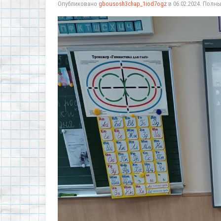
Опубликовано
gbousosh3chap_1iod7ogz
в
06.02.2024
. Полн