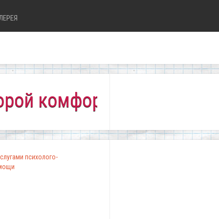
ЛЕРЕЯ
омфортно всем!"
слугами психолого-
омощи