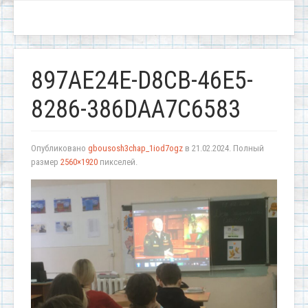
897AE24E-D8CB-46E5-
8286-386DAA7C6583
Опубликовано
gbousosh3chap_1iod7ogz
в
21.02.2024
. Полный
размер
2560×1920
пикселей.