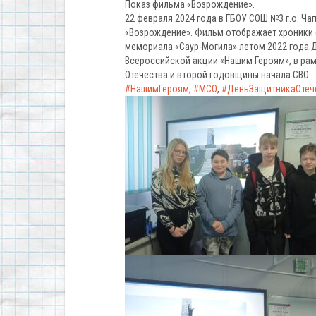
Показ фильма «Возрождение».
22 февраля 2024 года в ГБОУ СОШ №3 г.о. Ч
«Возрождение». Фильм отображает хроники 
мемориала «Саур-Могила» летом 2022 года.
Всероссийской акции «Нашим Героям», в ра
Отечества и второй годовщины начала СВО.
#НашимГероям
,
#МСО
,
#ДеньЗащитникаОтеч