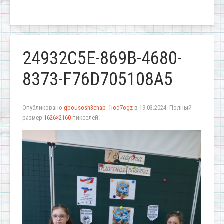
24932C5E-869B-4680-
8373-F76D705108A5
Опубликовано
gbousosh3chap_1iod7ogz
в
19.03.2024
. Полный
размер
1626×2160
пикселей.