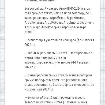
Развитие, Инновации.
Всероссийский конкурс АгроНТРИ-2024 в этом
году пройдет также, как и в прошлом году, по 9-
ти направлениям: АгроМетео, АгроКосмос,
АгроКоптеры, АгроРоботы, АгроБио, ДоброПчел,
АгроСмарт, АгроРоверы и АгроВет в четыре
этапа:
— регистрация участников конкурса (до 2 апреля
2024 г.)
— заочный региональный этап — тестирование в
дистанционном формате для
зарегистрированных участников (4-19 апреля
2024 г.);
— очный региональный этап, участие в котором
примут победители заочного регионального
этапа, состоится на базе аграрных университетов
России (май 2024 г.);
— финальный этап будет проходить в респ.
Татарстан (сентябрь 2024 г.).Научные знания