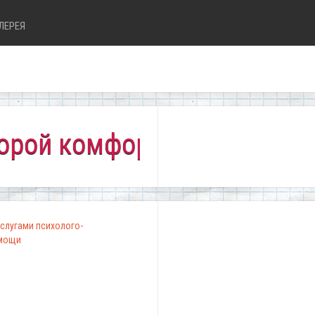
ЛЕРЕЯ
омфортно всем!"
слугами психолого-
омощи