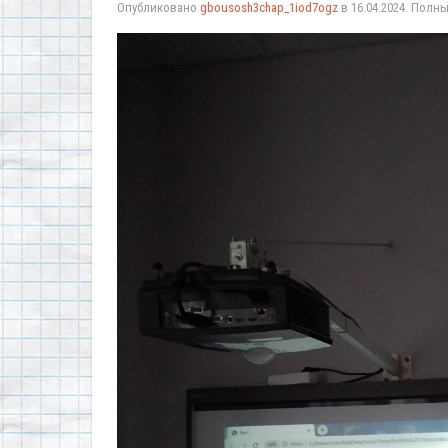
Опубликовано
gbousosh3chap_1iod7ogz
в
16.04.2024
. Полн