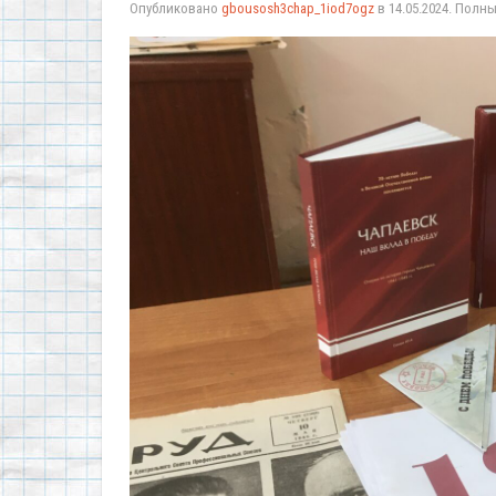
Опубликовано
gbousosh3chap_1iod7ogz
в
14.05.2024
. Полн