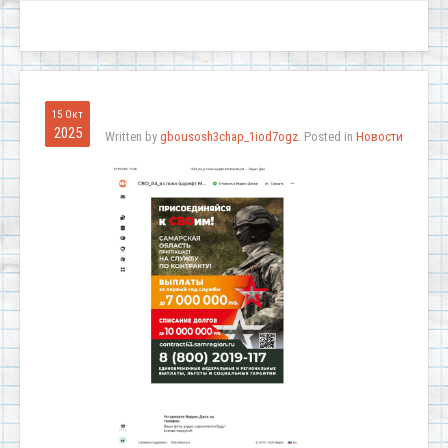
15 Окт
2025
Written by
gbousosh3chap_1iod7ogz
. Posted in
Новости