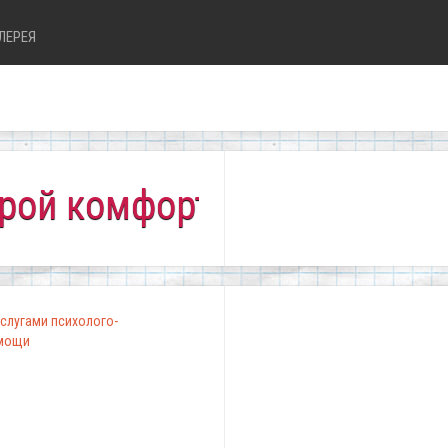
ЛЕРЕЯ
омфортно всем!"
слугами психолого-
омощи