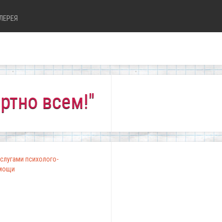
ЛЕРЕЯ
сем!"
слугами психолого-
омощи