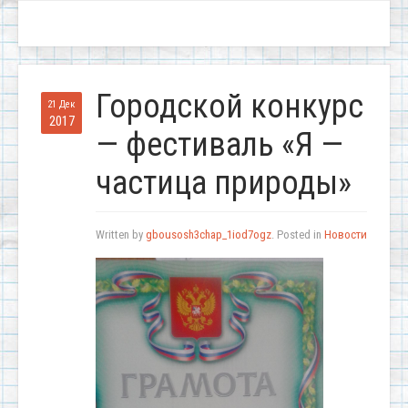
Городской конкурс
21 Дек
2017
— фестиваль «Я —
частица природы»
Written by
gbousosh3chap_1iod7ogz
. Posted in
Новости