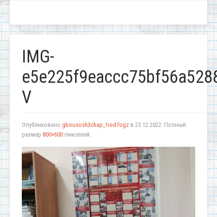
IMG-
e5e225f9eaccc75bf56a528
V
Опубликовано
gbousosh3chap_1iod7ogz
в
23.12.2022
. Полный
размер
800×600
пикселей.