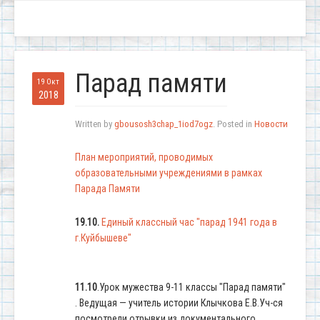
Парад памяти
19 Окт
2018
Written by
gbousosh3chap_1iod7ogz
. Posted in
Новости
План мероприятий, проводимых
образовательными учреждениями в рамках
Парада Памяти
19.10.
Единый классный час "парад 1941 года в
г.Куйбышеве"
11.10
.Урок мужества 9-11 классы "Парад памяти"
. Ведущая — учитель истории Клычкова Е.В.Уч-ся
посмотрели отрывки из документального