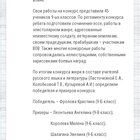
войне.
Свои работы на конкурс представили 45
учеников 9-ых классов. По регламенту конкурса
ребята подготовили сочинения-эссе, работы в
эпистолярном жанре, адресованные
неизвестному солдату, ветеранам-землякам,
своим прадедушкам, прабабушкам – участникам
ВОВ. Также многие конкурсные работы
сопровождались иллюстрациями, собственными
зарисовками боевых наград.
По итогам конкурса жюри в составе учителей
русского языка и литературы (Ласточкиной Е.А.,
Колобковой Т.В., Кутыревой А.И.) определили
победителя и призеров конкурса:
Победитель – Фролова Кристина (9-Б класс)
Призёры – Леонтьева Ангелина (9-В класс);
Королева Милена (9-Б класс);
Шалагина Эвелина (9-Б класс)