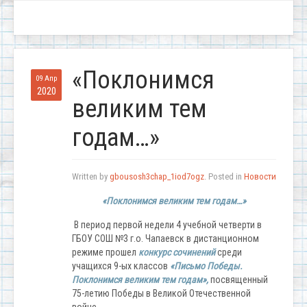
«Поклонимся
09 Апр
2020
великим тем
годам…»
Written by
gbousosh3chap_1iod7ogz
. Posted in
Новости
«Поклонимся великим тем годам…»
В период первой недели 4 учебной четверти в
ГБОУ СОШ №3 г.о. Чапаевск в дистанционном
режиме прошел
конкурс сочинений
среди
учащихся 9-ых классов
«Письмо Победы.
Поклонимся великим тем годам»,
посвященный
75-летию Победы в Великой Отечественной