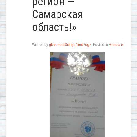
регион —
Самарская
область!»
Written by
gbousosh3chap_1iod7ogz
. Posted in
Новости