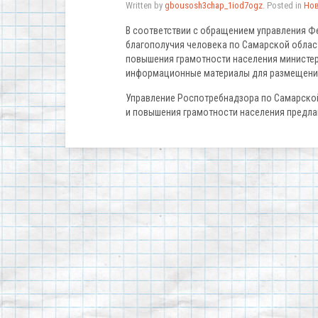
Written by
gbousosh3chap_1iod7ogz
. Posted in
Но
В соответствии с обращением управления Ф
благополучия человека по Самарской област
повышения грамотности населения министер
информационные материалы для размещения 
Управление Роспотребнадзора по Самарской
и повышения грамотности населения предл