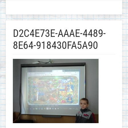
D2C4E73E-AAAE-4489-
8E64-918430FA5A90