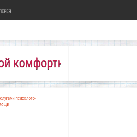
ЛЕРЕЯ
мфортно всем!"
слугами психолого-
омощи