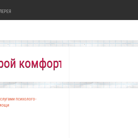
ЛЕРЕЯ
омфортно всем!"
слугами психолого-
омощи