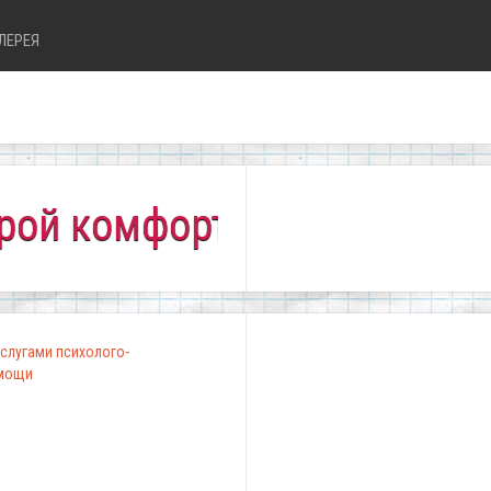
ЛЕРЕЯ
омфортно всем!"
слугами психолого-
омощи