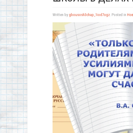
Written by
gbousosh3chap_1iod7ogz
. Posted in
Но