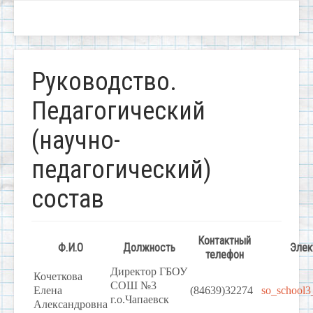
Руководство.
Педагогический
(научно-
педагогический)
состав
Контактный
Ф.И.О
Должность
Элек
телефон
Директор
ГБОУ
Кочеткова
СОШ №3
Елена
(84639)32274
so_school3
г.о.Чапаевск
Александровна