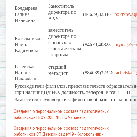
Заместитель
Болдырева
директора по
Галина
(84639)32346
boldyrevag
АХЧ
Ивановна
заместитель
директора по
Котельникова
финансово-
Ирина
(84639)40828
bryina@yan
экономическим
Вадимовна
вопросам
Рачейская
старший
Наталья
(884639)32356
racheiskaj
методист
Николаевна
Руководители филиалов, представительств образователь
(при наличии) (ФИО, должность, телефон, e-mail) — 
Заместители руководителя филиалов образовательной о
Сведения о персональном составе педагогических
работников ГБОУ СОШ №3 г.о.Чапаевск
Сведения о персональном составе педагогических
работников СП Детский сад №19 «Колокольчик»