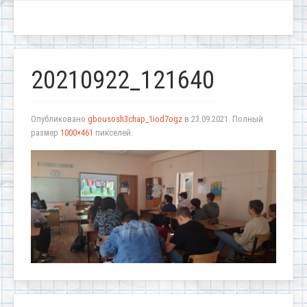
20210922_121640
Опубликовано
gbousosh3chap_1iod7ogz
в
23.09.2021
. Полный
размер
1000×461
пикселей.