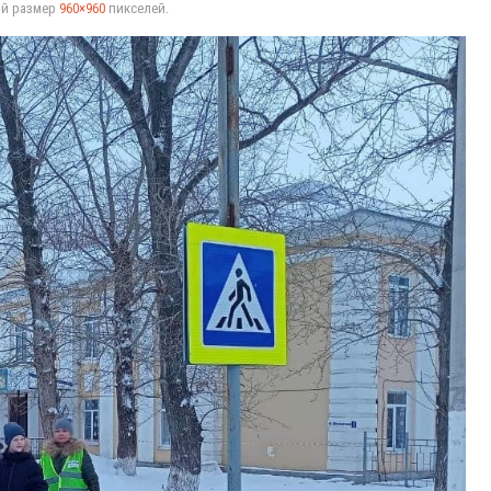
ый размер
960×960
пикселей.