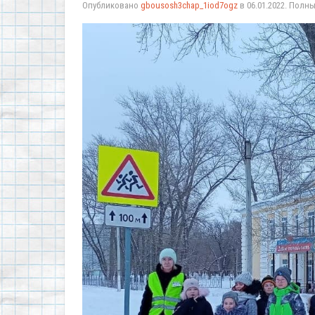
Опубликовано
gbousosh3chap_1iod7ogz
в
06.01.2022
. Полн