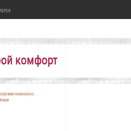
ЛЕРЕЯ
мфортно всем!"
слугами психолого-
омощи