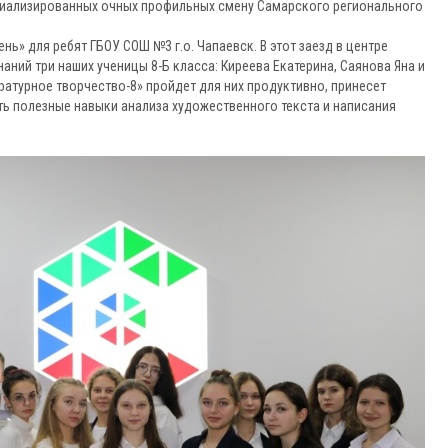
циализированных очных профильных смену Самарского регионального
ь» для ребят ГБОУ СОШ №3 г.о. Чапаевск. В этот заезд в центре
ний три наших ученицы 8-Б класса: Киреева Екатерина, Саянова Яна и
ратурное творчество-8» пройдет для них продуктивно, принесет
ть полезные навыки анализа художественного текста и написания