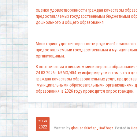
оценка удовлетворенности граждан качеством образо
предоставляемых государственными бюджетными обр
дошкольного и общего образования
Мониторинг удовлетворенности родителей психолого-
предоставляемыми государственными и муниципальн
организациями.
В соответствии с письмом министерства образования
24.03.2026г. № МО/404-ту информируем о том, что в ц
граждан качеством образовательных услуг, предоста
муниципальными образовательными организациями д
образования, в 2026 году проводится опрос граждан.
20 Ноя
2022
Written by
gbousosh3chap_1iod7ogz
. Posted in
Но