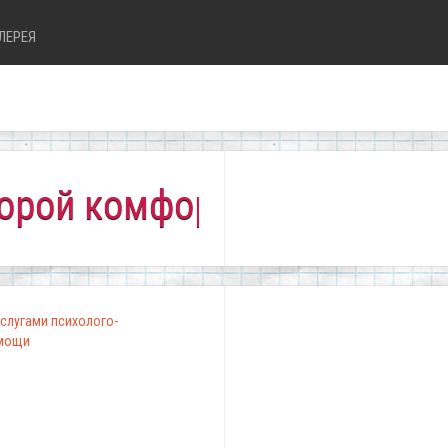
ЛЕРЕЯ
мфортно всем!"
слугами психолого-
омощи